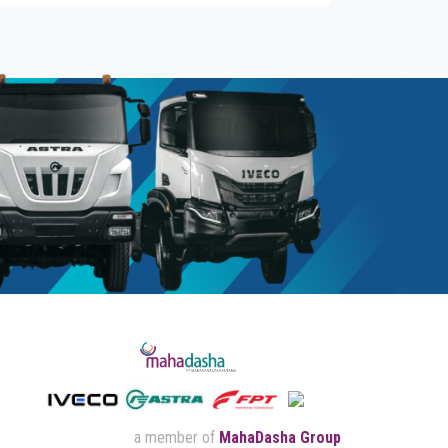
a member of
MahaDasha Group