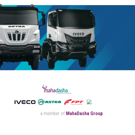
a member of
MahaDasha Group