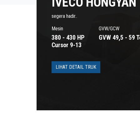
IVECO HONGYAN
segera hadir..
Mesin
GVW/GCW
380 - 430 HP
GVW 49,5 - 59 T
Cursor 9-13
LIHAT DETAIL TRUK